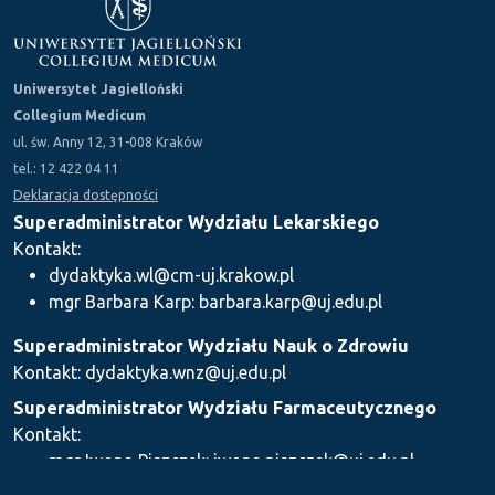
Uniwersytet Jagielloński
Collegium Medicum
ul. św. Anny 12, 31-008 Kraków
tel.: 12 422 04 11
Deklaracja dostępności
Superadministrator Wydziału Lekarskiego
Kontakt:
dydaktyka.wl@cm-uj.krakow.pl
mgr Barbara Karp: barbara.karp@uj.edu.pl
Superadministrator Wydziału Nauk o Zdrowiu
Kontakt: dydaktyka.wnz@uj.edu.pl
Superadministrator Wydziału Farmaceutycznego
Kontakt:
mgr Iwona Piszczek: iwona.piszczek@uj.edu.pl
mgr Kamil Kozieł: kamil1.koziel@uj.edu.pl