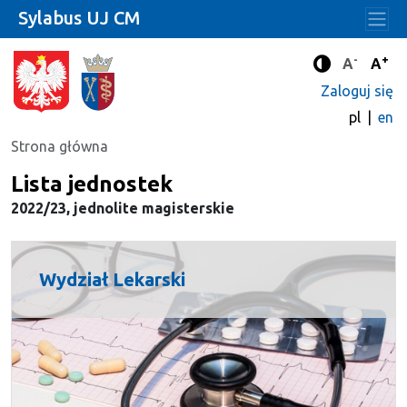
Sylabus UJ CM
-
+
Standard
Stan
A
A
Tryb zwięks
Zaloguj się
pl
en
Strona główna
Lista jednostek
2022/23, jednolite magisterskie
Wydział Lekarski