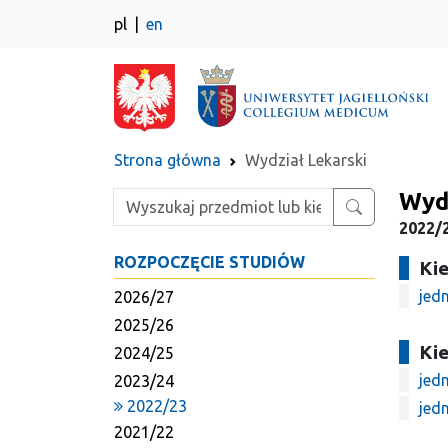
pl
en
Strona główna
Wydział Lekarski
Wydz
Wpisz szukaną frazę
2022/2
ROZPOCZĘCIE STUDIÓW
Kie
jedn
2026/27
2025/26
Kie
2024/25
jedn
2023/24
2022/23
jedn
2021/22