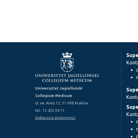
Supe
Kont
Uniwersytet Jagielloński
Supe
Collegium Medicum
Kont
ul. św. Anny 12, 31-008 Kraków
Supe
tel.: 12 422 04 11
Kont
Deklaracja dostępności