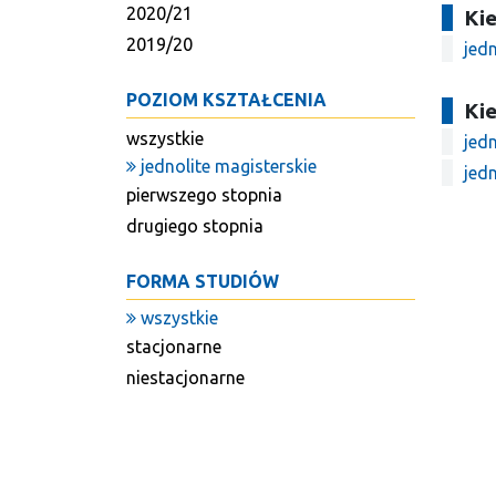
2020/21
Kie
2019/20
jedn
POZIOM KSZTAŁCENIA
Kie
wszystkie
jedn
jednolite magisterskie
jedn
pierwszego stopnia
drugiego stopnia
FORMA STUDIÓW
wszystkie
stacjonarne
niestacjonarne