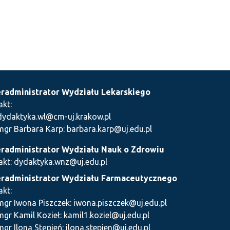
radministrator Wydziału Lekarskiego
akt:
dydaktyka.wl@cm-uj.krakow.pl
mgr Barbara Karp: barbara.karp@uj.edu.pl
radministrator Wydziału Nauk o Zdrowiu
akt: dydaktyka.wnz@uj.edu.pl
radministrator Wydziału Farmaceutycznego
akt:
mgr Iwona Piszczek: iwona.piszczek@uj.edu.pl
mgr Kamil Kozieł: kamil1.koziel@uj.edu.pl
mgr Ilona Stępień: ilona.stepien@uj.edu.pl