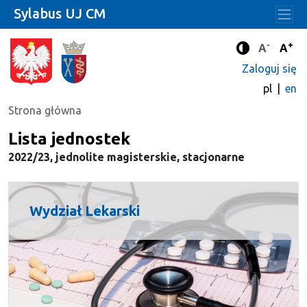
Sylabus UJ CM
-
+
Standard
Stan
A
A
Tryb zwięks
Zaloguj się
pl
en
Strona główna
Lista jednostek
2022/23, jednolite magisterskie, stacjonarne
Wydział Lekarski