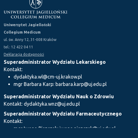
Uniwersytet Jagielloński
Collegium Medicum
ul. św. Anny 12, 31-008 Kraków
tel.: 12 422 04 11
Deklaracja dostępności
Superadministrator Wydziału Lekarskiego
Kontakt:
dydaktyka.wl@cm-uj.krakow.pl
mgr Barbara Karp: barbara.karp@uj.edu.pl
Superadministrator Wydziału Nauk o Zdrowiu
Kontakt: dydaktyka.wnz@uj.edu.pl
Superadministrator Wydziału Farmaceutycznego
Kontakt:
mgr Iwona Piszczek: iwona.piszczek@uj.edu.pl
mgr Kamil Kozieł: kamil1.koziel@uj.edu.pl