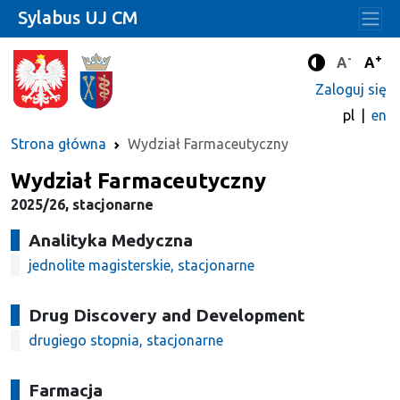
Sylabus UJ CM
-
+
Standard
Stan
A
A
Tryb zwięks
Zaloguj się
pl
en
Strona główna
Wydział Farmaceutyczny
Wydział Farmaceutyczny
2025/26, stacjonarne
Analityka Medyczna
jednolite magisterskie, stacjonarne
Drug Discovery and Development
drugiego stopnia, stacjonarne
Farmacja