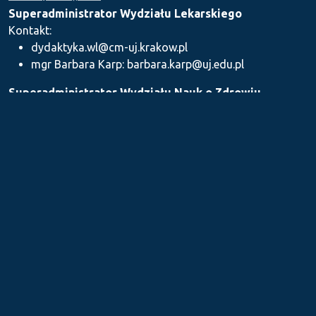
Superadministrator Wydziału Lekarskiego
Kontakt:
dydaktyka.wl@cm-uj.krakow.pl
mgr Barbara Karp: barbara.karp@uj.edu.pl
Superadministrator Wydziału Nauk o Zdrowiu
Kontakt: dydaktyka.wnz@uj.edu.pl
Superadministrator Wydziału Farmaceutycznego
Kontakt:
mgr Iwona Piszczek: iwona.piszczek@uj.edu.pl
mgr Kamil Kozieł: kamil1.koziel@uj.edu.pl
mgr Ilona Stępień: ilona.stepien@uj.edu.pl
Medyczne Centrum Kształcenia Podyplomowego
Kontakt: dydaktykamckp@cm-uj.krakow.pl
Sekcja ds. Dydaktyki i Karier Akademickich UJ CM
Kontakt: sylabus@cm-uj.krakow.pl