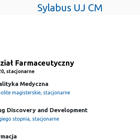
Sylabus UJ CM
ział Farmaceutyczny
0, stacjonarne
alityka Medyczna
olite magisterskie, stacjonarne
ug Discovery and Development
giego stopnia, stacjonarne
rmacja