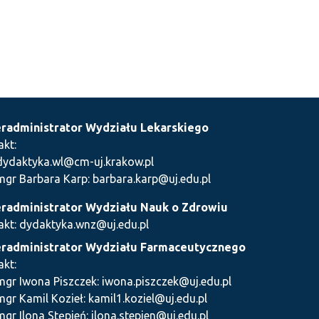
radministrator Wydziału Lekarskiego
akt:
dydaktyka.wl@cm-uj.krakow.pl
mgr Barbara Karp: barbara.karp@uj.edu.pl
radministrator Wydziału Nauk o Zdrowiu
akt: dydaktyka.wnz@uj.edu.pl
radministrator Wydziału Farmaceutycznego
akt:
mgr Iwona Piszczek: iwona.piszczek@uj.edu.pl
mgr Kamil Kozieł: kamil1.koziel@uj.edu.pl
mgr Ilona Stępień: ilona.stepien@uj.edu.pl