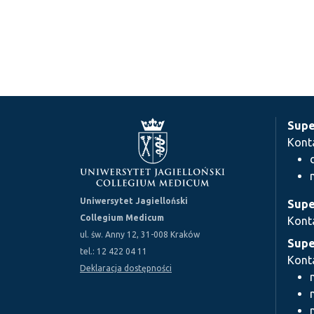
Supe
Kont
Uniwersytet Jagielloński
Supe
Collegium Medicum
Kont
ul. św. Anny 12, 31-008 Kraków
Supe
tel.: 12 422 04 11
Kont
Deklaracja dostępności