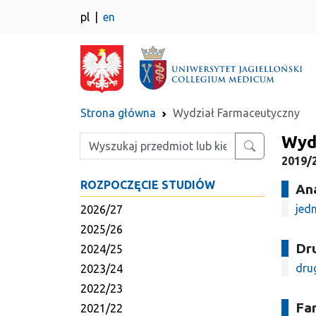
pl
en
Strona główna
Wydział Farmaceutyczny
Wyd
Wpisz szukaną frazę
2019/2
ROZPOCZĘCIE STUDIÓW
An
jedn
2026/27
2025/26
Dr
2024/25
dru
2023/24
2022/23
Fa
2021/22