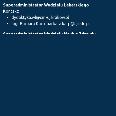
Superadministrator Wydziału Lekarskiego
Kontakt:
dydaktyka.wl@cm-uj.krakow.pl
mgr Barbara Karp: barbara.karp@uj.edu.pl
Superadministrator Wydziału Nauk o Zdrowiu
Kontakt: dydaktyka.wnz@uj.edu.pl
Superadministrator Wydziału Farmaceutycznego
Kontakt:
mgr Iwona Piszczek: iwona.piszczek@uj.edu.pl
mgr Kamil Kozieł: kamil1.koziel@uj.edu.pl
mgr Ilona Stępień: ilona.stepien@uj.edu.pl
Medyczne Centrum Kształcenia Podyplomowego
Kontakt: dydaktykamckp@cm-uj.krakow.pl
Sekcja ds. Dydaktyki i Karier Akademickich UJ CM
Kontakt: sylabus@cm-uj.krakow.pl