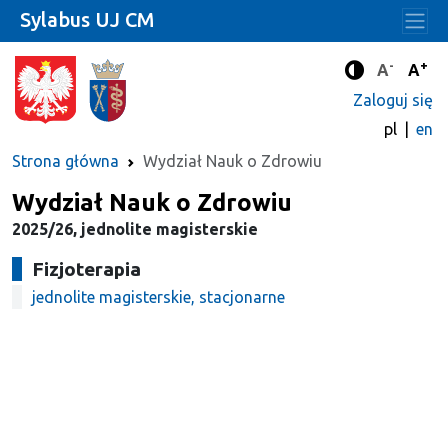
Sylabus UJ CM
-
+
Standard
Stan
A
A
Tryb zwięks
Zaloguj się
pl
en
Strona główna
Wydział Nauk o Zdrowiu
Wydział Nauk o Zdrowiu
2025/26, jednolite magisterskie
Fizjoterapia
jednolite magisterskie, stacjonarne