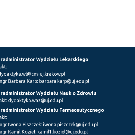
radministrator Wydziału Lekarskiego
akt:
dydaktyka.wl@cm-uj.krakow.pl
mgr Barbara Karp: barbara.karp@uj.edu.pl
radministrator Wydziału Nauk o Zdrowiu
akt: dydaktyka.wnz@uj.edu.pl
radministrator Wydziału Farmaceutycznego
akt:
mgr Iwona Piszczek: iwona.piszczek@uj.edu.pl
mgr Kamil Kozieł: kamil1.koziel@uj.edu.pl