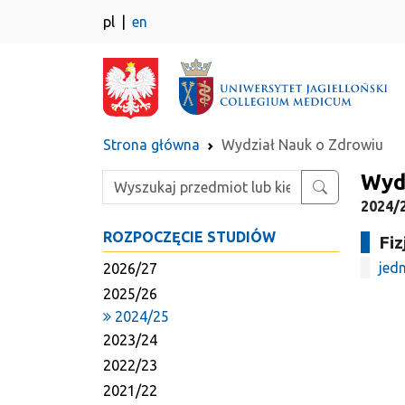
pl
en
Strona główna
Wydział Nauk o Zdrowiu
Wyd
Wpisz szukaną frazę
2024/2
ROZPOCZĘCIE STUDIÓW
Fiz
jedn
2026/27
2025/26
2024/25
2023/24
2022/23
2021/22