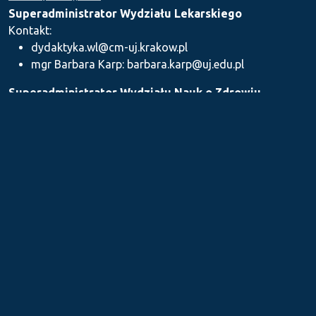
Superadministrator Wydziału Lekarskiego
Kontakt:
dydaktyka.wl@cm-uj.krakow.pl
mgr Barbara Karp: barbara.karp@uj.edu.pl
Superadministrator Wydziału Nauk o Zdrowiu
Kontakt: dydaktyka.wnz@uj.edu.pl
Superadministrator Wydziału Farmaceutycznego
Kontakt:
mgr Iwona Piszczek: iwona.piszczek@uj.edu.pl
mgr Kamil Kozieł: kamil1.koziel@uj.edu.pl
mgr Ilona Stępień: ilona.stepien@uj.edu.pl
Medyczne Centrum Kształcenia Podyplomowego
Kontakt: dydaktykamckp@cm-uj.krakow.pl
Sekcja ds. Dydaktyki i Karier Akademickich UJ CM
Kontakt: sylabus@cm-uj.krakow.pl