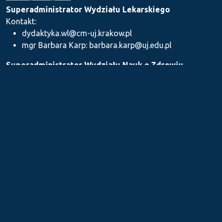
Superadministrator Wydziału Lekarskiego
Kontakt:
dydaktyka.wl@cm-uj.krakow.pl
mgr Barbara Karp: barbara.karp@uj.edu.pl
Superadministrator Wydziału Nauk o Zdrowiu
Kontakt: dydaktyka.wnz@uj.edu.pl
Superadministrator Wydziału Farmaceutycznego
Kontakt:
mgr Iwona Piszczek: iwona.piszczek@uj.edu.pl
mgr Kamil Kozieł: kamil1.koziel@uj.edu.pl
mgr Ilona Stępień: ilona.stepien@uj.edu.pl
Medyczne Centrum Kształcenia Podyplomowego
Kontakt: dydaktykamckp@cm-uj.krakow.pl
Sekcja ds. Dydaktyki i Karier Akademickich UJ CM
Kontakt: sylabus@cm-uj.krakow.pl