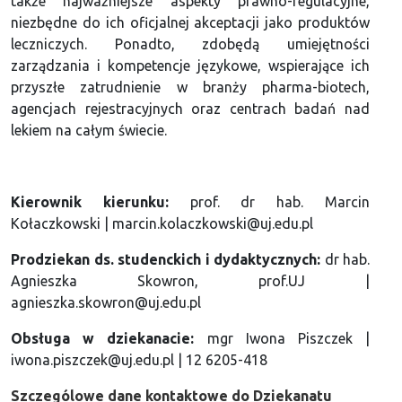
także najważniejsze aspekty prawno-regulacyjne,
niezbędne do ich oficjalnej akceptacji jako produktów
leczniczych. Ponadto, zdobędą umiejętności
zarządzania i kompetencje językowe, wspierające ich
przyszłe zatrudnienie w branży pharma-biotech,
agencjach rejestracyjnych oraz centrach badań nad
lekiem na całym świecie.
Kierownik kierunku
:
prof. dr hab. Marcin
Kołaczkowski | marcin.kolaczkowski@uj.edu.pl
Prodziekan ds. studenckich i dydaktycznych:
dr hab.
Agnieszka Skowron
, prof.UJ
|
agnieszka.skowron@uj.edu.pl
Obsługa w dziekanacie:
mgr Iwona Piszczek |
iwona.piszczek@uj.edu.pl | 12 6205-418
Szczególowe dane kontaktowe do Dziekanatu