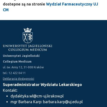
dostepne są na stronie
Wydział Farmaceutyczny UJ
CM
Uniwersytet Jagielloński
Collegium Medicum
ul. św. Anny 12, 31-008 Kraków
tel.: 12 422 04 11
Deklaracja dostępności
Superadministrator Wydziału Lekarskiego
Kontakt:
dydaktyka.wl@cm-uj.krakow.pl
mgr Barbara Karp: barbara.karp@uj.edu.pl