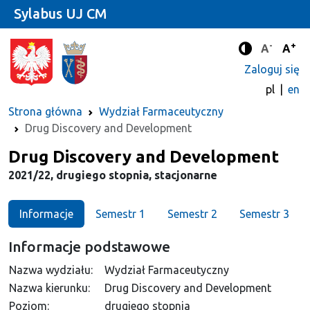
Sylabus UJ CM
-
+
Standard
Stan
A
A
Tryb zwięks
Zaloguj się
pl
en
Strona główna
Wydział Farmaceutyczny
Drug Discovery and Development
Kierunek
Drug Discovery and Development
2021/22, drugiego stopnia, stacjonarne
Informacje
Semestr 1
Semestr 2
Semestr 3
Informacje podstawowe
Nazwa wydziału:
Wydział Farmaceutyczny
Nazwa kierunku:
Drug Discovery and Development
Poziom:
drugiego stopnia