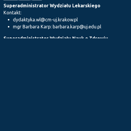
Superadministrator Wydziału Lekarskiego
Kontakt:
dydaktyka.wl@cm-uj.krakow.pl
mgr Barbara Karp: barbara.karp@uj.edu.pl
Superadministrator Wydziału Nauk o Zdrowiu
Kontakt: dydaktyka.wnz@uj.edu.pl
Superadministrator Wydziału Farmaceutycznego
Kontakt:
mgr Iwona Piszczek: iwona.piszczek@uj.edu.pl
mgr Kamil Kozieł: kamil1.koziel@uj.edu.pl
mgr Ilona Stępień: ilona.stepien@uj.edu.pl
Medyczne Centrum Kształcenia Podyplomowego
Kontakt: dydaktykamckp@cm-uj.krakow.pl
Sekcja ds. Dydaktyki i Karier Akademickich UJ CM
Kontakt: sylabus@cm-uj.krakow.pl