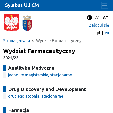
Sylabus UJ CM
-
+
Standard
Stan
A
A
Tryb zwięks
Zaloguj się
pl
en
Strona główna
Wydział Farmaceutyczny
Wydział Farmaceutyczny
2021/22
Analityka Medyczna
jednolite magisterskie, stacjonarne
Drug Discovery and Development
drugiego stopnia, stacjonarne
Farmacja