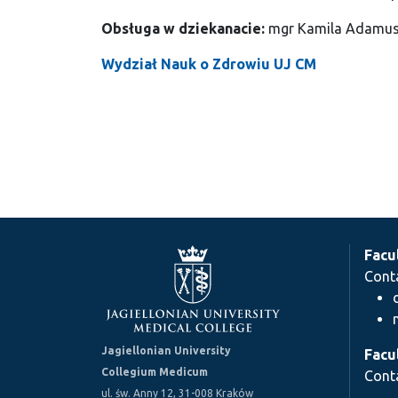
Obsługa w dziekanacie:
mgr Kamila Adamus |
Wydział Nauk o Zdrowiu UJ CM
Facu
Cont
Jagiellonian University
Facu
Collegium Medicum
Cont
ul. św. Anny 12, 31-008 Kraków