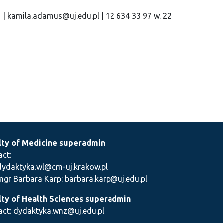
 kamila.adamus@uj.edu.pl | 12 634 33 97 w. 22
lty of Medicine superadmin
act:
dydaktyka.wl@cm-uj.krakow.pl
mgr Barbara Karp: barbara.karp@uj.edu.pl
lty of Health Sciences superadmin
act: dydaktyka.wnz@uj.edu.pl