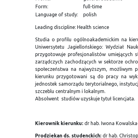
Form:
full-time
Language of study:
polish
Leading discipline: Health science
Studia o profilu ogólnoakademickim na kie
Uniwersytetu Jagiellońskiego: Wydział Nau
przygotowuje profesjonalistów umiejących 
zarządczych zachodzących w sektorze ochron
społeczeństwa na najwyższym, możliwym po
kierunku przygotowani są do pracy na wyk
jednostek samorządu terytorialnego, instytuc
szczeblu centralnym i lokalnym.
Absolwent studiów uzyskuje tytuł licencjata.
Kierownik kierunku:
dr hab. Iwona Kowalska-
Prodziekan ds. studenckich:
dr hab. Christo