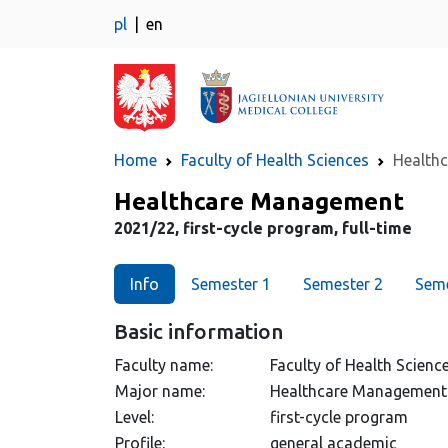
pl
en
Home
Faculty of Health Sciences
Health
Major
Healthcare Management
2021/22, first-cycle program, full-time
Info
Semester 1
Semester 2
Seme
Basic information
Faculty name:
Faculty of Health Scienc
Major name:
Healthcare Management
Level:
first-cycle program
Profile:
general academic