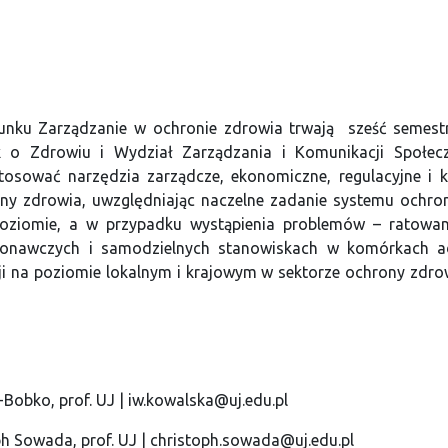
runku Zarządzanie w ochronie zdrowia trwają sześć semes
k o Zdrowiu i Wydział Zarządzania i Komunikacji Społecz
stosować narzędzia zarządcze, ekonomiczne, regulacyjne i 
y zdrowia, uwzględniając naczelne zadanie systemu ochron
ziomie, a w przypadku wystąpienia problemów – ratowanie
onawczych i samodzielnych stanowiskach w komórkach ad
ji na poziomie lokalnym i krajowym w sektorze ochrony zdrow
Bobko, prof. UJ | iw.kowalska@uj.edu.pl
ph Sowada, prof. UJ | christoph.sowada@uj.edu.pl