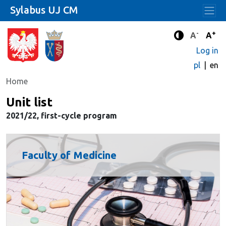
Sylabus UJ CM
-
+
Standard 
Stand
A
A
Enhanced c
Log in
pl
en
Home
Unit list
2021/22, first-cycle program
Faculty of Medicine