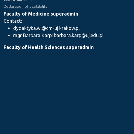
Declaration of availability
Faculty of Medicine superadmin
Contact:
dydaktyka.wl@cm-uj.krakow.pl
mgr Barbara Karp: barbara.karp@uj.edu.pl
Faculty of Health Sciences superadmin
Contact: dydaktyka.wnz@uj.edu.pl
Faculty of Pharmacy superadmin
Contact:
mgr Iwona Piszczek: iwona.piszczek@uj.edu.pl
mgr Kamil Kozieł: kamil1.koziel@uj.edu.pl
mgr Ilona Stępień: ilona.stepien@uj.edu.pl
Medical Postgraduate Education Centre
Contact: dydaktykamckp@cm-uj.krakow.pl
Section for Teaching and Academic Careers
Contact: sylabus@cm-uj.krakow.pl