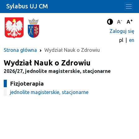
Sylabus UJ CM
-
+
Standard
Stan
A
A
Tryb zwięks
Zaloguj się
pl
en
Strona główna
Wydział Nauk o Zdrowiu
Wydział Nauk o Zdrowiu
2026/27, jednolite magisterskie, stacjonarne
Fizjoterapia
jednolite magisterskie, stacjonarne