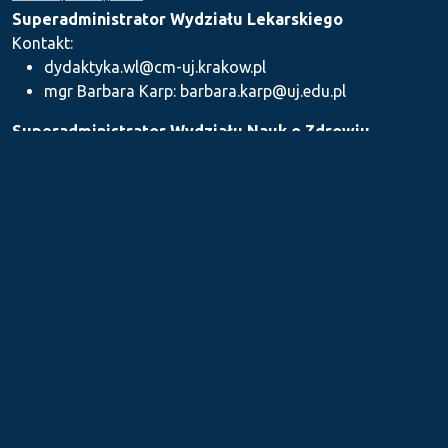
Superadministrator Wydziału Lekarskiego
Kontakt:
dydaktyka.wl@cm-uj.krakow.pl
mgr Barbara Karp: barbara.karp@uj.edu.pl
Superadministrator Wydziału Nauk o Zdrowiu
Kontakt: dydaktyka.wnz@uj.edu.pl
Superadministrator Wydziału Farmaceutycznego
Kontakt:
mgr Iwona Piszczek: iwona.piszczek@uj.edu.pl
mgr Kamil Kozieł: kamil1.koziel@uj.edu.pl
mgr Ilona Stępień: ilona.stepien@uj.edu.pl
Medyczne Centrum Kształcenia Podyplomowego
Kontakt: dydaktykamckp@cm-uj.krakow.pl
Sekcja ds. Dydaktyki i Karier Akademickich UJ CM
Kontakt: sylabus@cm-uj.krakow.pl