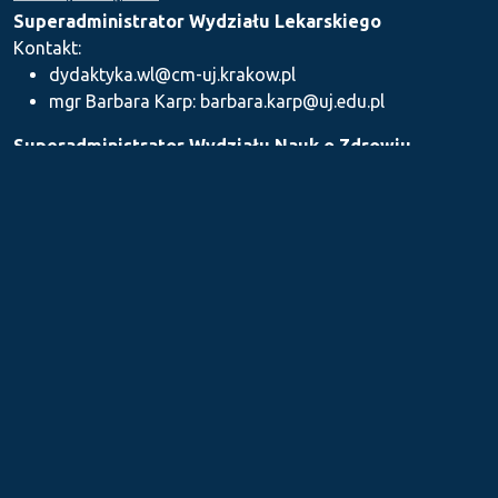
Superadministrator Wydziału Lekarskiego
Kontakt:
dydaktyka.wl@cm-uj.krakow.pl
mgr Barbara Karp: barbara.karp@uj.edu.pl
Superadministrator Wydziału Nauk o Zdrowiu
Kontakt: dydaktyka.wnz@uj.edu.pl
Superadministrator Wydziału Farmaceutycznego
Kontakt:
mgr Iwona Piszczek: iwona.piszczek@uj.edu.pl
mgr Kamil Kozieł: kamil1.koziel@uj.edu.pl
mgr Ilona Stępień: ilona.stepien@uj.edu.pl
Medyczne Centrum Kształcenia Podyplomowego
Kontakt: dydaktykamckp@cm-uj.krakow.pl
Sekcja ds. Dydaktyki i Karier Akademickich UJ CM
Kontakt: sylabus@cm-uj.krakow.pl