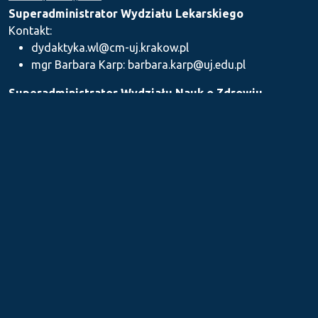
Superadministrator Wydziału Lekarskiego
Kontakt:
dydaktyka.wl@cm-uj.krakow.pl
mgr Barbara Karp: barbara.karp@uj.edu.pl
Superadministrator Wydziału Nauk o Zdrowiu
Kontakt: dydaktyka.wnz@uj.edu.pl
Superadministrator Wydziału Farmaceutycznego
Kontakt:
mgr Iwona Piszczek: iwona.piszczek@uj.edu.pl
mgr Kamil Kozieł: kamil1.koziel@uj.edu.pl
mgr Ilona Stępień: ilona.stepien@uj.edu.pl
Medyczne Centrum Kształcenia Podyplomowego
Kontakt: dydaktykamckp@cm-uj.krakow.pl
Sekcja ds. Dydaktyki i Karier Akademickich UJ CM
Kontakt: sylabus@cm-uj.krakow.pl