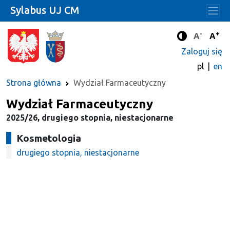
Sylabus UJ CM
-
+
Standard
Stan
A
A
Tryb zwięks
Zaloguj się
pl
en
Strona główna
Wydział Farmaceutyczny
Wydział Farmaceutyczny
2025/26, drugiego stopnia, niestacjonarne
Kosmetologia
drugiego stopnia, niestacjonarne