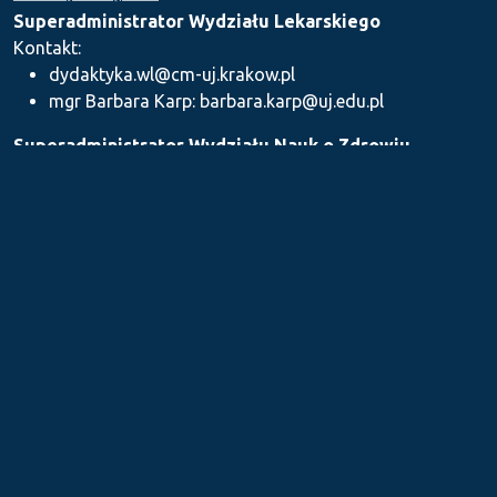
Superadministrator Wydziału Lekarskiego
Kontakt:
dydaktyka.wl@cm-uj.krakow.pl
mgr Barbara Karp: barbara.karp@uj.edu.pl
Superadministrator Wydziału Nauk o Zdrowiu
Kontakt: dydaktyka.wnz@uj.edu.pl
Superadministrator Wydziału Farmaceutycznego
Kontakt:
mgr Iwona Piszczek: iwona.piszczek@uj.edu.pl
mgr Kamil Kozieł: kamil1.koziel@uj.edu.pl
mgr Ilona Stępień: ilona.stepien@uj.edu.pl
Medyczne Centrum Kształcenia Podyplomowego
Kontakt: dydaktykamckp@cm-uj.krakow.pl
Sekcja ds. Dydaktyki i Karier Akademickich UJ CM
Kontakt: sylabus@cm-uj.krakow.pl