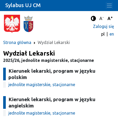
Sylabus UJ CM
-
+
Standard
Stan
A
A
Tryb zwięks
Zaloguj się
pl
en
Strona główna
Wydział Lekarski
Wydział Lekarski
2025/26, jednolite magisterskie, stacjonarne
Kierunek lekarski, program w języku
polskim
jednolite magisterskie, stacjonarne
Kierunek lekarski, program w języku
angielskim
jednolite magisterskie, stacjonarne