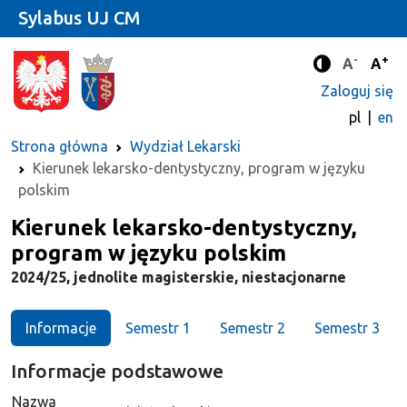
Sylabus UJ CM
-
+
Standard
Stan
A
A
Tryb zwięks
Zaloguj się
pl
en
Strona główna
Wydział Lekarski
Kierunek lekarsko-dentystyczny, program w języku
polskim
Kierunek
Kierunek lekarsko-dentystyczny,
program w języku polskim
2024/25, jednolite magisterskie, niestacjonarne
Informacje
Semestr 1
Semestr 2
Semestr 3
Informacje podstawowe
Nazwa