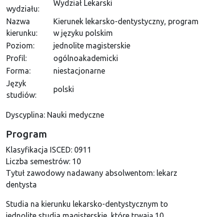
Wydział Lekarski
wydziału:
Nazwa
Kierunek lekarsko-dentystyczny, program
kierunku:
w języku polskim
Poziom:
jednolite magisterskie
Profil:
ogólnoakademicki
Forma:
niestacjonarne
Język
polski
studiów:
Dyscyplina: Nauki medyczne
Program
Klasyfikacja ISCED:
0911
Liczba semestrów:
10
Tytuł zawodowy nadawany absolwentom:
lekarz
dentysta
Studia na kierunku lekarsko-dentystycznym to
jednolite studia magisterskie, które trwają 10