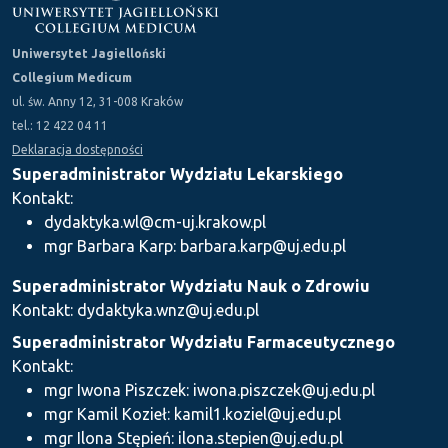
Uniwersytet Jagielloński
Collegium Medicum
ul. św. Anny 12, 31-008 Kraków
tel.: 12 422 04 11
Deklaracja dostępności
Superadministrator Wydziału Lekarskiego
Kontakt:
dydaktyka.wl@cm-uj.krakow.pl
mgr Barbara Karp: barbara.karp@uj.edu.pl
Superadministrator Wydziału Nauk o Zdrowiu
Kontakt: dydaktyka.wnz@uj.edu.pl
Superadministrator Wydziału Farmaceutycznego
Kontakt:
mgr Iwona Piszczek: iwona.piszczek@uj.edu.pl
mgr Kamil Kozieł: kamil1.koziel@uj.edu.pl
mgr Ilona Stępień: ilona.stepien@uj.edu.pl