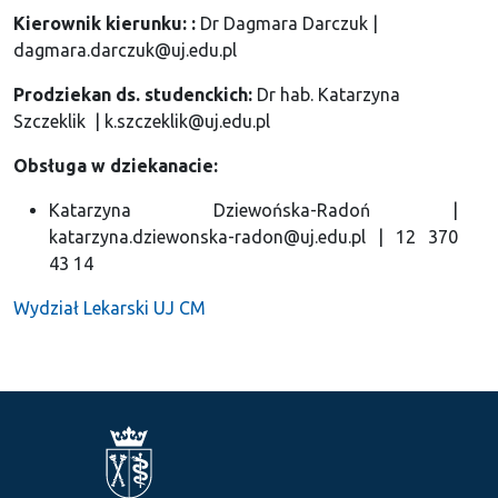
Kierownik kierunku:
:
Dr Dagmara Darczuk |
dagmara.darczuk@uj.edu.pl
Prodziekan ds. studenckich:
Dr hab. Katarzyna
Szczeklik | k.szczeklik@uj.edu.pl
Obsługa w dziekanacie:
Katarzyna Dziewońska-Radoń |
katarzyna.dziewonska-radon@uj.edu.pl | 12 370
43 14
Wydział Lekarski UJ CM