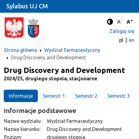
Sylabus UJ CM
-
+
Standard
Stan
A
A
Tryb zwięks
Zaloguj się
pl
en
Strona główna
Wydział Farmaceutyczny
Drug Discovery and Development
Kierunek
Drug Discovery and Development
2024/25, drugiego stopnia, stacjonarne
Informacje
Semestr 1
Semestr 2
Semestr 3
Informacje podstawowe
Nazwa wydziału:
Wydział Farmaceutyczny
Nazwa kierunku:
Drug Discovery and Development
Poziom:
drugiego stopnia