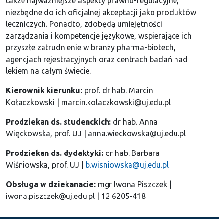
także najważniejsze aspekty prawno-regulacyjne,
niezbędne do ich oficjalnej akceptacji jako produktów
leczniczych. Ponadto, zdobędą umiejętności
zarządzania i kompetencje językowe, wspierające ich
przyszłe zatrudnienie w branży pharma-biotech,
agencjach rejestracyjnych oraz centrach badań nad
lekiem na całym świecie.
Kierownik kierunku:
prof. dr hab. Marcin
Kołaczkowski | marcin.kolaczkowski@uj.edu.pl
Prodziekan ds. studenckich:
dr hab. Anna
Więckowska, prof. UJ | anna.wieckowska@uj.edu.pl
Prodziekan ds. dydaktyki:
dr hab. Barbara
Wiśniowska, prof. UJ |
b.wisniowska@uj.edu.pl
Obsługa w dziekanacie:
mgr Iwona Piszczek |
iwona.piszczek@uj.edu.pl | 12 6205-418