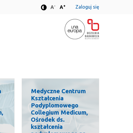
-
+
Zaloguj się
Standardowa wielkość czcionki
Standardowa wielkość czcionki
A
A
Tryb zwiększonego kontrastu
m
Medyczne Centrum
Kształcenia
Podyplomowego
m,
Collegium Medicum,
Ośrodek ds.
kształcenia