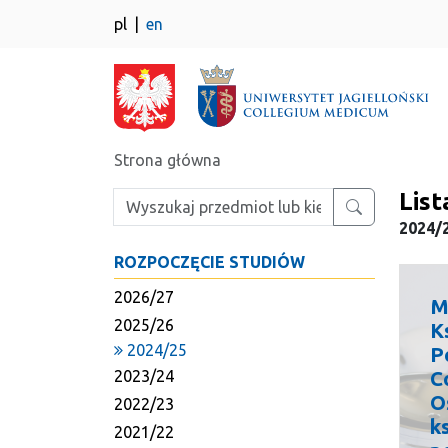
pl
en
Strona główna
List
Wpisz szukaną frazę
2024/
ROZPOCZĘCIE STUDIÓW
2026/27
M
2025/26
K
2024/25
P
2023/24
C
O
2022/23
k
2021/22