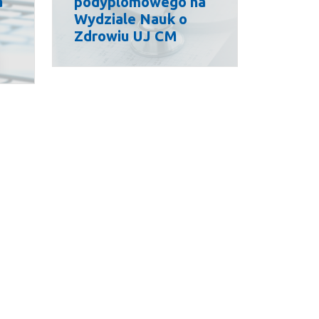
a
podyplomowego na
Wydziale Nauk o
Zdrowiu UJ CM