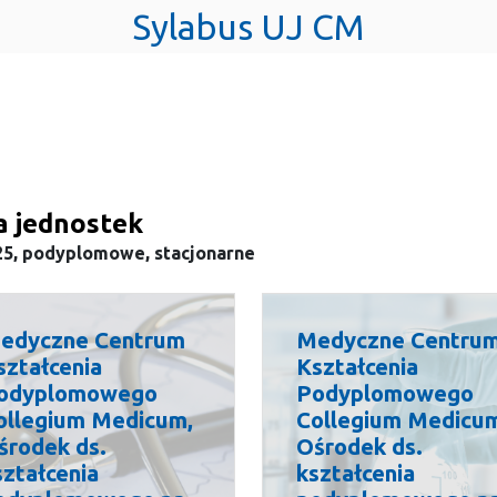
Sylabus UJ CM
a jednostek
25, podyplomowe, stacjonarne
edyczne Centrum
Medyczne Centru
ształcenia
Kształcenia
odyplomowego
Podyplomowego
ollegium Medicum,
Collegium Medicu
środek ds.
Ośrodek ds.
ształcenia
kształcenia