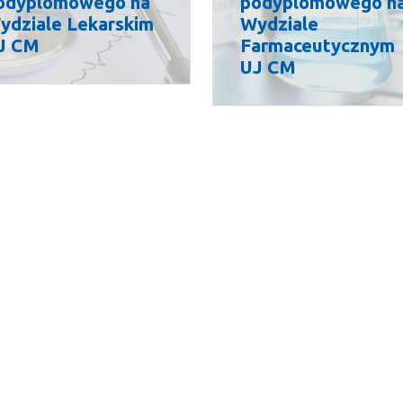
odyplomowego na
podyplomowego n
ydziale Lekarskim
Wydziale
J CM
Farmaceutycznym
UJ CM