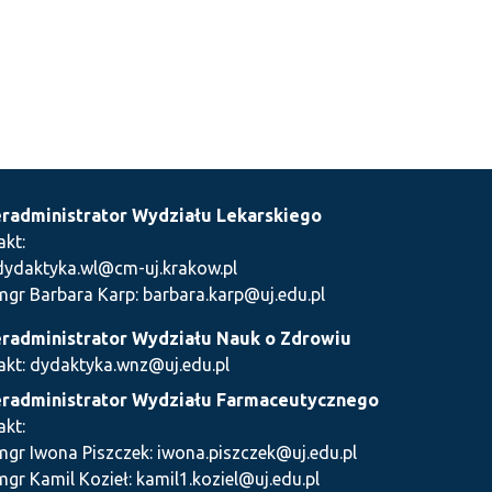
radministrator Wydziału Lekarskiego
akt:
dydaktyka.wl@cm-uj.krakow.pl
mgr Barbara Karp: barbara.karp@uj.edu.pl
radministrator Wydziału Nauk o Zdrowiu
akt: dydaktyka.wnz@uj.edu.pl
radministrator Wydziału Farmaceutycznego
akt:
mgr Iwona Piszczek: iwona.piszczek@uj.edu.pl
mgr Kamil Kozieł: kamil1.koziel@uj.edu.pl