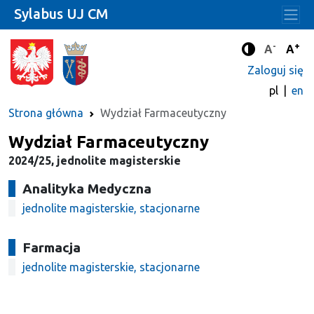
Sylabus UJ CM
-
+
Standard
Stan
A
A
Tryb zwięks
Zaloguj się
pl
en
Strona główna
Wydział Farmaceutyczny
Wydział Farmaceutyczny
2024/25, jednolite magisterskie
Analityka Medyczna
jednolite magisterskie, stacjonarne
Farmacja
jednolite magisterskie, stacjonarne