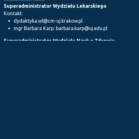
Superadministrator Wydziału Lekarskiego
Kontakt:
dydaktyka.wl@cm-uj.krakow.pl
mgr Barbara Karp: barbara.karp@uj.edu.pl
Superadministrator Wydziału Nauk o Zdrowiu
Kontakt: dydaktyka.wnz@uj.edu.pl
Superadministrator Wydziału Farmaceutycznego
Kontakt:
mgr Iwona Piszczek: iwona.piszczek@uj.edu.pl
mgr Kamil Kozieł: kamil1.koziel@uj.edu.pl
mgr Ilona Stępień: ilona.stepien@uj.edu.pl
Medyczne Centrum Kształcenia Podyplomowego
Kontakt: dydaktykamckp@cm-uj.krakow.pl
Sekcja ds. Dydaktyki i Karier Akademickich UJ CM
Kontakt: sylabus@cm-uj.krakow.pl