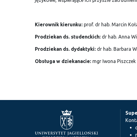
językowe, wspierające ich przyszłe zatrudnien
Kierownik kierunku
:
prof. dr hab. Marcin Ko
Prodziekan ds. studenckich:
dr hab. Anna Wi
Prodziekan ds. dydaktyki:
dr hab. Barbara Wi
Obsługa w dziekanacie:
mgr Iwona Piszczek 
Supe
Kont