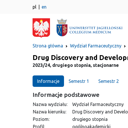
pl
en
Strona główna
Wydział Farmaceutyczny
Kierunek
Drug Discovery and Develo
2023/24, drugiego stopnia, stacjonarne
Informacje
Semestr 1
Semestr 2
Informacje podstawowe
Nazwa wydziału:
Wydział Farmaceutyczny
Nazwa kierunku:
Drug Discovery and Devel
Poziom:
drugiego stopnia
Profil:
ogólnoakademicki