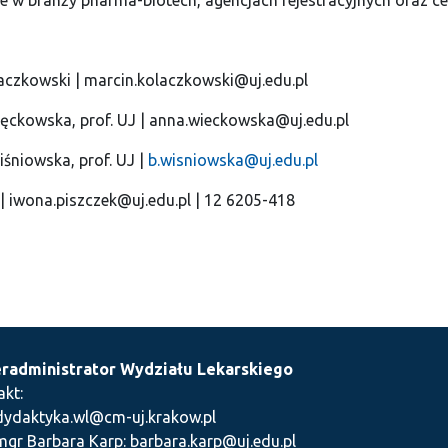
ie w branży pharma-biotech, agencjach rejestracyjnych oraz c
łaczkowski | marcin.kolaczkowski@uj.edu.pl
ęckowska, prof. UJ | anna.wieckowska@uj.edu.pl
śniowska, prof. UJ |
b.wisniowska@uj.edu.pl
| iwona.piszczek@uj.edu.pl | 12 6205-418
radministrator Wydziału Lekarskiego
akt:
dydaktyka.wl@cm-uj.krakow.pl
mgr Barbara Karp: barbara.karp@uj.edu.pl