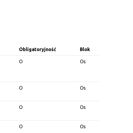
Obligatoryjność
Blok
O
Os
O
Os
O
Os
O
Os