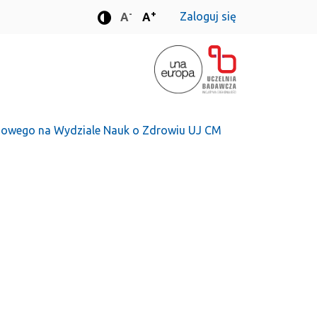
-
+
Zaloguj się
Standardowa wielkość czcionki
Standardowa wielkość czcionki
A
A
Tryb zwiększonego kontrastu
mowego na Wydziale Nauk o Zdrowiu UJ CM