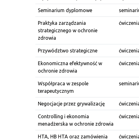
Seminarium dyplomowe
seminari
Praktyka zarządzania
ćwiczeni
strategicznego w ochronie
zdrowia
Przywództwo strategiczne
ćwiczeni
Ekonomiczna efektywność w
ćwiczeni
ochronie zdrowia
Współpraca w zespole
seminari
terapeutycznym
Negocjacje przez grywalizację
ćwiczeni
Controlling i ekonomia
ćwiczeni
menadżerska w ochronie zdrowia
HTA, HB HTA oraz zamówienia
ćwiczeni