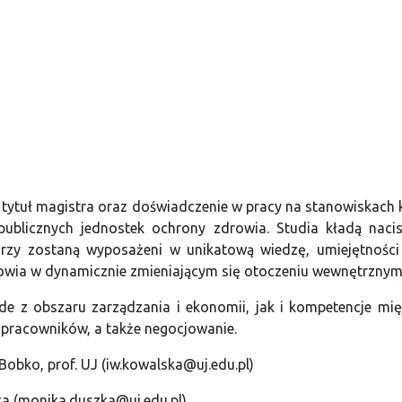
ą tytuł magistra oraz doświadczenie w pracy na stanowiskach
epublicznych jednostek ochrony zdrowia. Studia kładą naci
órzy zostaną wyposażeni w unikatową wiedzę, umiejętności
owia w dynamicznie zmieniającym się otoczeniu wewnętrzny
de z obszaru zarządzania i ekonomii, jak i kompetencje mi
pracowników, a także negocjowanie.
obko, prof. UJ (iw.kowalska@uj.edu.pl
)
 (monika.duszka@uj.edu.pl)