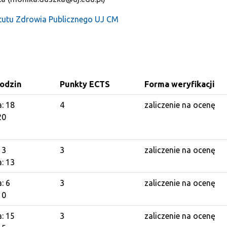
tytutu Zdrowia Publicznego UJ CM
godzin
Punkty ECTS
Forma weryfikacji
a: 18
4
zaliczenie na ocenę
20
13
3
zaliczenie na ocenę
a: 13
: 6
3
zaliczenie na ocenę
10
a: 15
3
zaliczenie na ocenę