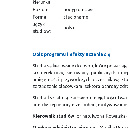
kierunku:
Poziom:
podyplomowe
Forma:
stacjonarne
Język
polski
studiów:
Opis programu i efekty uczenia się
Studia są kierowane do osób, które posiadaj
jak dyrektorzy, kierownicy publicznych i ni
umiejętności przywódczych uczestników, kt
zarządzanie placówkami sektora ochrony zdr
Studia kształtują zarówno umiejętności twar
interdyscyplinarnym zespołem, motywowanie 
Kierownik studiów:
dr hab. Iwona Kowalska-B
Obsługa administracyjna:
mgr Monika Duszka