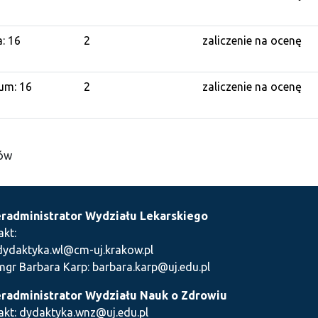
a: 16
2
zaliczenie na ocenę
um: 16
2
zaliczenie na ocenę
iów
radministrator Wydziału Lekarskiego
akt:
dydaktyka.wl@cm-uj.krakow.pl
mgr Barbara Karp: barbara.karp@uj.edu.pl
radministrator Wydziału Nauk o Zdrowiu
akt: dydaktyka.wnz@uj.edu.pl