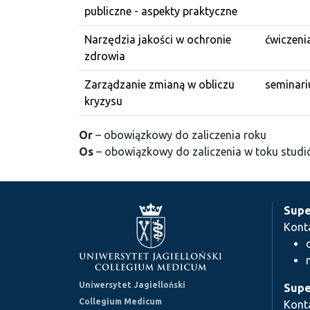
publiczne - aspekty praktyczne
Narzędzia jakości w ochronie
ćwiczeni
zdrowia
Zarządzanie zmianą w obliczu
seminari
kryzysu
Or
– obowiązkowy do zaliczenia roku
Os
– obowiązkowy do zaliczenia w toku stud
Supe
Kont
Uniwersytet Jagielloński
Supe
Collegium Medicum
Kont