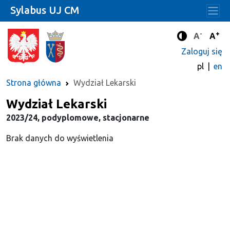
Sylabus UJ CM
-
+
Standard
Stan
A
A
Tryb zwięks
Zaloguj się
pl
en
Strona główna
Wydział Lekarski
Wydział Lekarski
2023/24, podyplomowe, stacjonarne
Brak danych do wyświetlenia