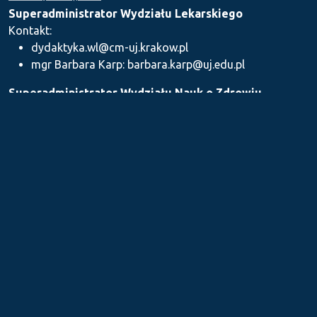
Superadministrator Wydziału Lekarskiego
Kontakt:
dydaktyka.wl@cm-uj.krakow.pl
mgr Barbara Karp: barbara.karp@uj.edu.pl
Superadministrator Wydziału Nauk o Zdrowiu
Kontakt: dydaktyka.wnz@uj.edu.pl
Superadministrator Wydziału Farmaceutycznego
Kontakt:
mgr Iwona Piszczek: iwona.piszczek@uj.edu.pl
mgr Kamil Kozieł: kamil1.koziel@uj.edu.pl
mgr Ilona Stępień: ilona.stepien@uj.edu.pl
Medyczne Centrum Kształcenia Podyplomowego
Kontakt: dydaktykamckp@cm-uj.krakow.pl
Sekcja ds. Dydaktyki i Karier Akademickich UJ CM
Kontakt: sylabus@cm-uj.krakow.pl