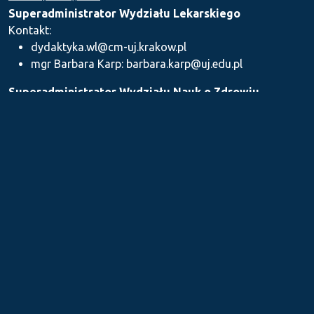
Superadministrator Wydziału Lekarskiego
Kontakt:
dydaktyka.wl@cm-uj.krakow.pl
mgr Barbara Karp: barbara.karp@uj.edu.pl
Superadministrator Wydziału Nauk o Zdrowiu
Kontakt: dydaktyka.wnz@uj.edu.pl
Superadministrator Wydziału Farmaceutycznego
Kontakt:
mgr Iwona Piszczek: iwona.piszczek@uj.edu.pl
mgr Kamil Kozieł: kamil1.koziel@uj.edu.pl
mgr Ilona Stępień: ilona.stepien@uj.edu.pl
Medyczne Centrum Kształcenia Podyplomowego
Kontakt: dydaktykamckp@cm-uj.krakow.pl
Sekcja ds. Dydaktyki i Karier Akademickich UJ CM
Kontakt: sylabus@cm-uj.krakow.pl