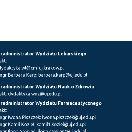
radministrator Wydziału Lekarskiego
akt:
dydaktyka.wl@cm-uj.krakow.pl
mgr Barbara Karp: barbara.karp@uj.edu.pl
radministrator Wydziału Nauk o Zdrowiu
akt: dydaktyka.wnz@uj.edu.pl
radministrator Wydziału Farmaceutycznego
akt:
mgr Iwona Piszczek: iwona.piszczek@uj.edu.pl
mgr Kamil Kozieł: kamil1.koziel@uj.edu.pl
mgr Ilona Stępień: ilona.stepien@uj.edu.pl