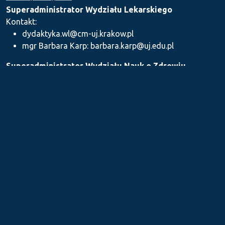
Superadministrator Wydziału Lekarskiego
Kontakt:
dydaktyka.wl@cm-uj.krakow.pl
mgr Barbara Karp: barbara.karp@uj.edu.pl
Superadministrator Wydziału Nauk o Zdrowiu
Kontakt: dydaktyka.wnz@uj.edu.pl
Superadministrator Wydziału Farmaceutycznego
Kontakt:
mgr Iwona Piszczek: iwona.piszczek@uj.edu.pl
mgr Kamil Kozieł: kamil1.koziel@uj.edu.pl
mgr Ilona Stępień: ilona.stepien@uj.edu.pl
Medyczne Centrum Kształcenia Podyplomowego
Kontakt: dydaktykamckp@cm-uj.krakow.pl
Sekcja ds. Dydaktyki i Karier Akademickich UJ CM
Kontakt: sylabus@cm-uj.krakow.pl