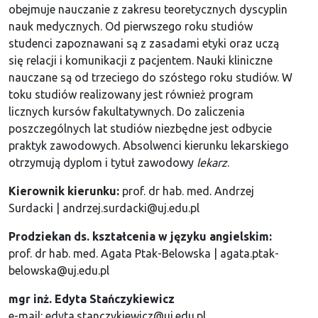
obejmuje nauczanie z zakresu teoretycznych dyscyplin
nauk medycznych. Od pierwszego roku studiów
studenci zapoznawani są z zasadami etyki oraz uczą
się relacji i komunikacji z pacjentem. Nauki kliniczne
nauczane są od trzeciego do szóstego roku studiów. W
toku studiów realizowany jest również program
licznych kursów fakultatywnych. Do zaliczenia
poszczególnych lat studiów niezbędne jest odbycie
praktyk zawodowych. Absolwenci kierunku lekarskiego
otrzymują dyplom i tytuł zawodowy
lekarz
.
Kierownik kierunku:
prof. dr hab. med. Andrzej
Surdacki | andrzej.surdacki@uj.edu.pl
Prodziekan ds. kształcenia w języku angielskim:
prof. dr hab. med. Agata Ptak-Belowska | agata.ptak-
belowska@uj.edu.pl
mgr inż. Edyta Stańczykiewicz
e-mail: edyta.stanczykiewicz@uj.edu.pl