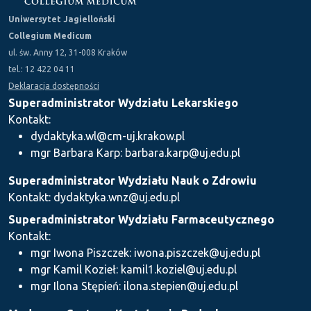
Uniwersytet Jagielloński
Collegium Medicum
ul. św. Anny 12, 31-008 Kraków
tel.: 12 422 04 11
Deklaracja dostępności
Superadministrator Wydziału Lekarskiego
Kontakt:
dydaktyka.wl@cm-uj.krakow.pl
mgr Barbara Karp: barbara.karp@uj.edu.pl
Superadministrator Wydziału Nauk o Zdrowiu
Kontakt: dydaktyka.wnz@uj.edu.pl
Superadministrator Wydziału Farmaceutycznego
Kontakt:
mgr Iwona Piszczek: iwona.piszczek@uj.edu.pl
mgr Kamil Kozieł: kamil1.koziel@uj.edu.pl
mgr Ilona Stępień: ilona.stepien@uj.edu.pl