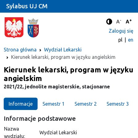
Sylabus UJ CM
-
+
Standard
Stan
A
A
Tryb zwięks
Zaloguj się
pl
en
Strona główna
Wydział Lekarski
Kierunek lekarski, program w języku angielskim
Kierunek
Kierunek lekarski, program w języku
angielskim
2021/22, jednolite magisterskie, stacjonarne
Informacje
Semestr 1
Semestr 2
Semestr 3
Informacje podstawowe
Nazwa
Wydział Lekarski
wydziału: