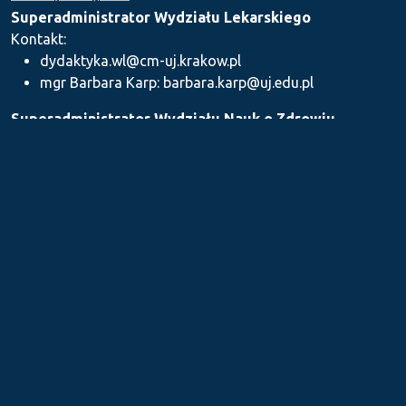
Superadministrator Wydziału Lekarskiego
Kontakt:
dydaktyka.wl@cm-uj.krakow.pl
mgr Barbara Karp: barbara.karp@uj.edu.pl
Superadministrator Wydziału Nauk o Zdrowiu
Kontakt: dydaktyka.wnz@uj.edu.pl
Superadministrator Wydziału Farmaceutycznego
Kontakt:
mgr Iwona Piszczek: iwona.piszczek@uj.edu.pl
mgr Kamil Kozieł: kamil1.koziel@uj.edu.pl
mgr Ilona Stępień: ilona.stepien@uj.edu.pl
Medyczne Centrum Kształcenia Podyplomowego
Kontakt: dydaktykamckp@cm-uj.krakow.pl
Sekcja ds. Dydaktyki i Karier Akademickich UJ CM
Kontakt: sylabus@cm-uj.krakow.pl