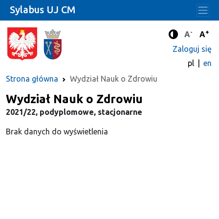
Sylabus UJ CM
-
+
Standard
Stan
A
A
Tryb zwięks
Zaloguj się
pl
en
Strona główna
Wydział Nauk o Zdrowiu
Wydział Nauk o Zdrowiu
2021/22, podyplomowe, stacjonarne
Brak danych do wyświetlenia