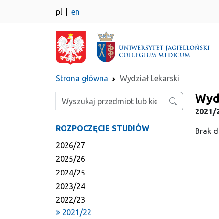
pl
en
Strona główna
Wydział Lekarski
Wydz
Wpisz szukaną frazę
2021/
ROZPOCZĘCIE STUDIÓW
Brak d
2026/27
2025/26
2024/25
2023/24
2022/23
2021/22