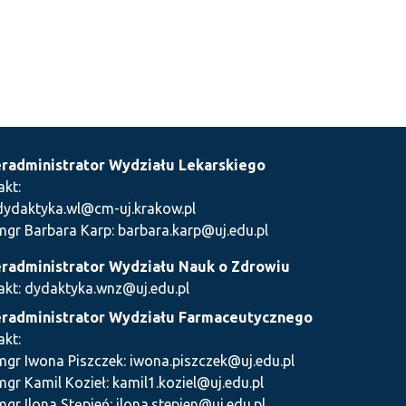
radministrator Wydziału Lekarskiego
akt:
dydaktyka.wl@cm-uj.krakow.pl
mgr Barbara Karp: barbara.karp@uj.edu.pl
radministrator Wydziału Nauk o Zdrowiu
akt: dydaktyka.wnz@uj.edu.pl
radministrator Wydziału Farmaceutycznego
akt:
mgr Iwona Piszczek: iwona.piszczek@uj.edu.pl
mgr Kamil Kozieł: kamil1.koziel@uj.edu.pl
mgr Ilona Stępień: ilona.stepien@uj.edu.pl