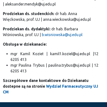
| aleksander.mendyk@uj.edu.pl
Prodziekan ds. studenckich:
dr hab. Anna
Więckowska, prof. UJ | anna.wieckowska@uj.edu.pl
Prodziekan ds. dydaktyki:
dr hab. Barbara
Wiśniowska, prof. UJ |
b.wisniowska@uj.edu.pl
Obsługa w dziekanacie:
mgr Kamil Kozieł | kamil1.koziel@uj.edu.pl
|12
6205 413
mgr Paulina Trybus | paulina.trybus@uj.edu.pl | 12
6205 413
Szczegółowe dane kontaktowe do Dziekanatu
dostepne są na stronie
Wydział Farmaceutyczny UJ
CM