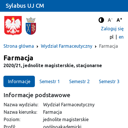
Sylabus UJ CM
-
+
Standard
Stan
A
A
Tryb zwięks
Zaloguj się
pl
en
Strona główna
Wydział Farmaceutyczny
Farmacja
Kierunek
Farmacja
2020/21, jednolite magisterskie, stacjonarne
Informacje
Semestr 1
Semestr 2
Semestr 3
Informacje podstawowe
Nazwa wydziału:
Wydział Farmaceutyczny
Nazwa kierunku:
Farmacja
Poziom:
jednolite magisterskie
Profil:
ogólnoakademicki