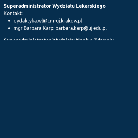
Superadministrator Wydziału Lekarskiego
Kontakt:
dydaktyka.wl@cm-uj.krakow.pl
mgr Barbara Karp: barbara.karp@uj.edu.pl
Superadministrator Wydziału Nauk o Zdrowiu
Kontakt: dydaktyka.wnz@uj.edu.pl
Superadministrator Wydziału Farmaceutycznego
Kontakt:
mgr Iwona Piszczek: iwona.piszczek@uj.edu.pl
mgr Kamil Kozieł: kamil1.koziel@uj.edu.pl
mgr Ilona Stępień: ilona.stepien@uj.edu.pl
Medyczne Centrum Kształcenia Podyplomowego
Kontakt: dydaktykamckp@cm-uj.krakow.pl
Sekcja ds. Dydaktyki i Karier Akademickich UJ CM
Kontakt: sylabus@cm-uj.krakow.pl