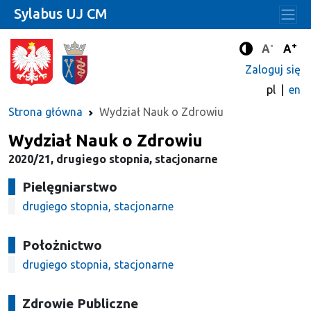
Sylabus UJ CM
-
+
Standard
Stan
A
A
Tryb zwięks
Zaloguj się
pl
en
Strona główna
Wydział Nauk o Zdrowiu
Wydział Nauk o Zdrowiu
2020/21, drugiego stopnia, stacjonarne
Pielęgniarstwo
drugiego stopnia, stacjonarne
Położnictwo
drugiego stopnia, stacjonarne
Zdrowie Publiczne