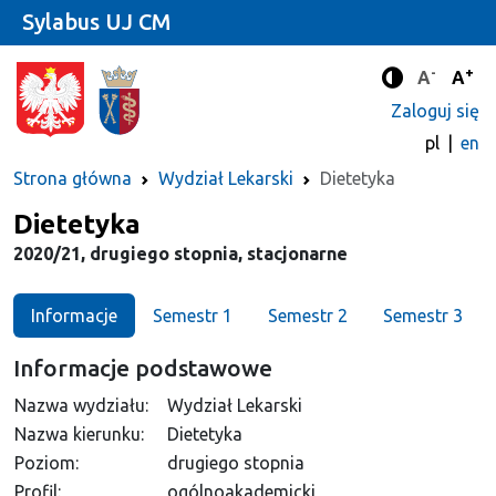
Sylabus UJ CM
-
+
Standard
Stan
A
A
Tryb zwięks
Zaloguj się
pl
en
Strona główna
Wydział Lekarski
Dietetyka
Kierunek
Dietetyka
2020/21, drugiego stopnia, stacjonarne
Informacje
Semestr 1
Semestr 2
Semestr 3
Informacje podstawowe
Nazwa wydziału:
Wydział Lekarski
Nazwa kierunku:
Dietetyka
Poziom:
drugiego stopnia
Profil:
ogólnoakademicki