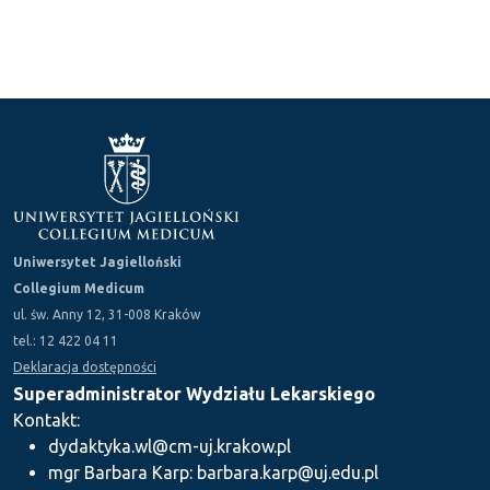
Uniwersytet Jagielloński
Collegium Medicum
ul. św. Anny 12, 31-008 Kraków
tel.: 12 422 04 11
Deklaracja dostępności
Superadministrator Wydziału Lekarskiego
Kontakt:
dydaktyka.wl@cm-uj.krakow.pl
mgr Barbara Karp: barbara.karp@uj.edu.pl