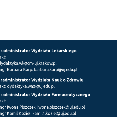
radministrator Wydziału Lekarskiego
akt:
dydaktyka.wl@cm-uj.krakow.pl
mgr Barbara Karp: barbara.karp@uj.edu.pl
radministrator Wydziału Nauk o Zdrowiu
akt: dydaktyka.wnz@uj.edu.pl
radministrator Wydziału Farmaceutycznego
akt:
mgr Iwona Piszczek: iwona.piszczek@uj.edu.pl
mgr Kamil Kozieł: kamil1.koziel@uj.edu.pl