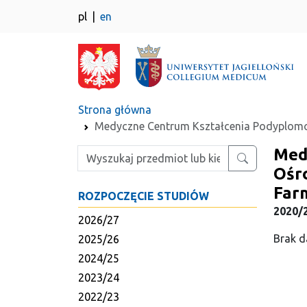
pl
en
Strona główna
Medyczne Centrum Kształcenia Podyplom
Med
Wpisz szukaną frazę
Ośr
Far
ROZPOCZĘCIE STUDIÓW
2020/
2026/27
Brak d
2025/26
2024/25
2023/24
2022/23