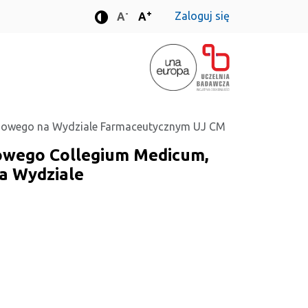
-
+
Zaloguj się
Standardowa wielkość czcionki
Standardowa wielkość czcionki
A
A
Tryb zwiększonego kontrastu
omowego na Wydziale Farmaceutycznym UJ CM
owego Collegium Medicum,
a Wydziale