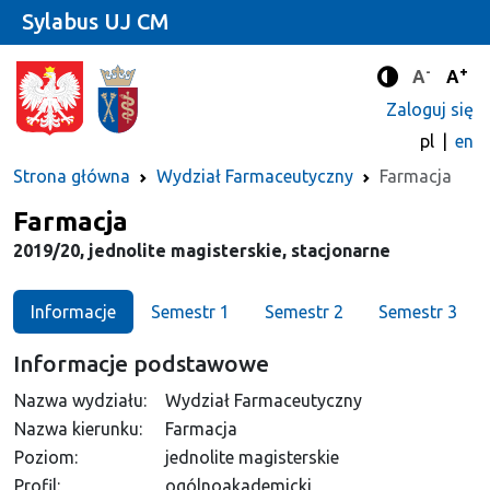
Sylabus UJ CM
-
+
Standard
Stan
A
A
Tryb zwięks
Zaloguj się
pl
en
Strona główna
Wydział Farmaceutyczny
Farmacja
Kierunek
Farmacja
2019/20, jednolite magisterskie, stacjonarne
Informacje
Semestr 1
Semestr 2
Semestr 3
Informacje podstawowe
Nazwa wydziału:
Wydział Farmaceutyczny
Nazwa kierunku:
Farmacja
Poziom:
jednolite magisterskie
Profil:
ogólnoakademicki