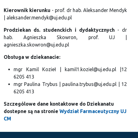
Kierownik kierunku
- prof. dr hab. Aleksander Mendyk
| aleksander.mendyk@uj.edu.pl
Prodziekan ds. studenckich i dydaktycznych
- dr
hab. Agnieszka Skowron, prof. UJ |
agnieszka.skowron@uj.edu.pl
Obsługa w dziekanacie:
mgr Kamil Kozieł | kamil1.koziel@uj.edu.pl |12
6205 413
mgr Paulina Trybus | paulina.trybus@uj.edu.pl | 12
6205 413
Szczególowe dane kontaktowe do Dziekanatu
dostepne są na stronie
Wydział Farmaceutyczny UJ
CM